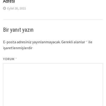
Adresi
Eylül 28, 2021
Bir yanıt yazın
E-posta adresiniz yayınlanmayacak.
Gerekli alanlar
*
ile
işaretlenmişlerdir
YORUM
*