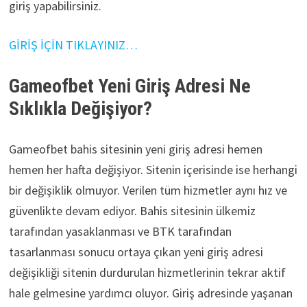
giriş yapabilirsiniz.
GİRİŞ İÇİN TIKLAYINIZ…
Gameofbet Yeni Giriş Adresi Ne
Sıklıkla Değişiyor?
Gameofbet bahis sitesinin yeni giriş adresi hemen
hemen her hafta değişiyor. Sitenin içerisinde ise herhangi
bir değişiklik olmuyor. Verilen tüm hizmetler aynı hız ve
güvenlikte devam ediyor. Bahis sitesinin ülkemiz
tarafından yasaklanması ve BTK tarafından
tasarlanması sonucu ortaya çıkan yeni giriş adresi
değişikliği sitenin durdurulan hizmetlerinin tekrar aktif
hale gelmesine yardımcı oluyor. Giriş adresinde yaşanan