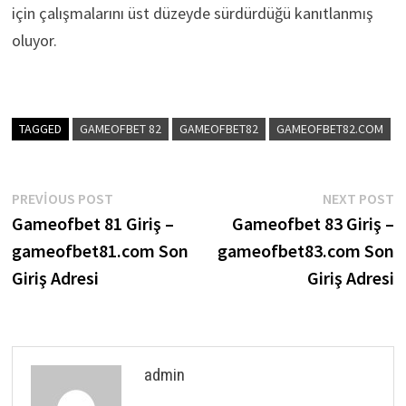
için çalışmalarını üst düzeyde sürdürdüğü kanıtlanmış
oluyor.
TAGGED
GAMEOFBET 82
GAMEOFBET82
GAMEOFBET82.COM
Yazı
Previous
N
PREVIOUS POST
NEXT POST
post:
p
Gameofbet 81 Giriş –
Gameofbet 83 Giriş –
gezinmesi
gameofbet81.com Son
gameofbet83.com Son
Giriş Adresi
Giriş Adresi
admin