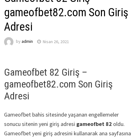
gameofbet82.com Son Giriş
Adresi
by
admin
Nisan 26, 2021
Gameofbet 82 Giriş –
gameofbet82.com Son Giriş
Adresi
Gameofbet bahis sitesinde yaşanan engellemeler
sonucu sitenin yeni giriş adresi
gameofbet 82
oldu.
Gameofbet yeni giriş adresini kullanarak ana sayfasına