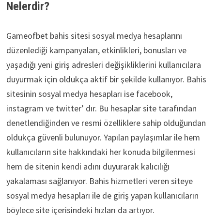
Nelerdir?
Gameofbet bahis sitesi sosyal medya hesaplarını
düzenlediği kampanyaları, etkinlikleri, bonusları ve
yaşadığı yeni giriş adresleri değişikliklerini kullanıcılara
duyurmak için oldukça aktif bir şekilde kullanıyor. Bahis
sitesinin sosyal medya hesapları ise facebook,
instagram ve twitter’ dır. Bu hesaplar site tarafından
denetlendiğinden ve resmi özelliklere sahip olduğundan
oldukça güvenli bulunuyor. Yapılan paylaşımlar ile hem
kullanıcıların site hakkındaki her konuda bilgilenmesi
hem de sitenin kendi adını duyurarak kalıcılığı
yakalaması sağlanıyor. Bahis hizmetleri veren siteye
sosyal medya hesapları ile de giriş yapan kullanıcıların
böylece site içerisindeki hızları da artıyor.