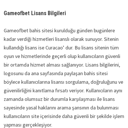
Gameofbet Lisans Bilgileri
Gameofbet bahis sitesi kurulduğu günden bugünlere
kadar verdiği hizmetleri lisanslı olarak sunuyor. Sitenin
kullandığı lisans ise Curacao’ dur. Bu lisans sitenin tüm
oyun ve hizmetlerinde geçerli olup kullanıcıların güvenli
bir ortamda hizmet alması sağlanıyor. Lisans bilgilerini,
logosunu da ana sayfasında paylaşan bahis sitesi
böylece kullanıcılarına lisansı sorgulama, doğruluğunu ve
güvenilirliğini kanıtlama fırsatı veriyor. Kullanıcıların aynı
zamanda olumsuz bir durumla karşılaşması ile lisans
sayesinde yasal haklarını arama şansının da bulunması
kullanıcıların site içerisinde daha güvenli bir şekilde işlem
yapması gerçekleşiyor.