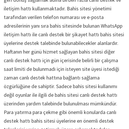
iletişim hattı kullanmaktadır. Bahis sitesi yönetimi
tarafından verilen telefon numarası ve e-posta
adresilerinin yanı sıra bahis sitesinde bulunan WhatsApp
iletişim hattı ile canlı destek bir şikayet hattı bahis sitesi
üyelerine destek talebinde bulunabilecekler alanlardır.
Haftanın her günü hizmet sağlayan bahis sitesi diğer
canlı destek hattı için gün içerisinde belirli bir çalışma
saat limiti de bulunmadı için isteyen site üyesi istediği
zaman canlı destek hattına bağlantı sağlama
özgürlüğüne de sahiptir. Sadece bahis sitesi kullanımı
değil oyunlar ile ilgili de bahis sitesi canlı destek hattı
üzerinden yardım talebinde bulunulması mümkündür.
Para yatırma para çekme gibi önemli konularda canlı
destek hattı bahis sitesi üyelerine en önemli destek