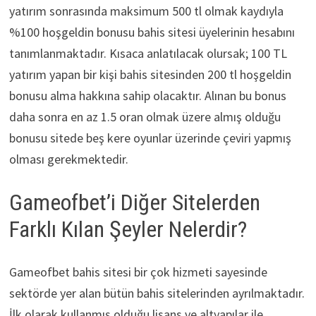
yatırım sonrasında maksimum 500 tl olmak kaydıyla
%100 hoşgeldin bonusu bahis sitesi üyelerinin hesabını
tanımlanmaktadır. Kısaca anlatılacak olursak; 100 TL
yatırım yapan bir kişi bahis sitesinden 200 tl hoşgeldin
bonusu alma hakkına sahip olacaktır. Alınan bu bonus
daha sonra en az 1.5 oran olmak üzere almış olduğu
bonusu sitede beş kere oyunlar üzerinde çeviri yapmış
olması gerekmektedir.
Gameofbet’i Diğer Sitelerden
Farklı Kılan Şeyler Nelerdir?
Gameofbet bahis sitesi bir çok hizmeti sayesinde
sektörde yer alan bütün bahis sitelerinden ayrılmaktadır.
İlk olarak kullanmış olduğu lisans ve altyapılar ile