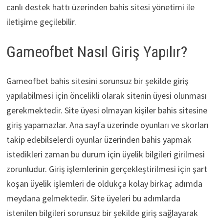
canlı destek hattı üzerinden bahis sitesi yönetimi ile
iletişime geçilebilir.
Gameofbet Nasıl Giriş Yapılır?
Gameofbet bahis sitesini sorunsuz bir şekilde giriş
yapılabilmesi için öncelikli olarak sitenin üyesi olunması
gerekmektedir. Site üyesi olmayan kişiler bahis sitesine
giriş yapamazlar. Ana sayfa üzerinde oyunları ve skorları
takip edebilselerdi oyunlar üzerinden bahis yapmak
istedikleri zaman bu durum için üyelik bilgileri girilmesi
zorunludur. Giriş işlemlerinin gerçekleştirilmesi için şart
koşan üyelik işlemleri de oldukça kolay birkaç adımda
meydana gelmektedir. Site üyeleri bu adımlarda
istenilen bilgileri sorunsuz bir şekilde giriş sağlayarak