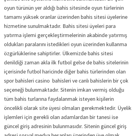
oyun türünün yer aldığı bahis sitesinde oyun türlerinin
tamamı yüksek oranlar üzerinden bahis sitesi üyelerine
hizmetine sunulmaktadır. Bahis sitesi üyeleri para
yatırma işlemi gerçekleştirmelerinin akabinde yatırmış
oldukları paralarını istedikleri oyun üzerinden kullanma
özgürlüklerine sahiptirler. Ülkemizde bahis sitesi
denildiği zaman akla ilk futbol gelse de bahis sitelerinin
içerisinde futbol haricinde diğer bahis türlerinden olan
spor bahisleri casino
bahisleri ve canlı bahislerin bir çok
seçeneği bulunmaktadır. Sitenin imkan vermiş olduğu
tüm bahis turlarına faydalanmak isteyen kişilerin
öncelikli olarak site üyesi olmaları gerekmektedir. Üyelik
işlemleri için gerekli olan adamlardan bir tanesi ise
güncel giriş adresinin bulunmasıdır. Sitenin güncel giriş
adresi sosyal medya hesapları üzerinden üye olmak