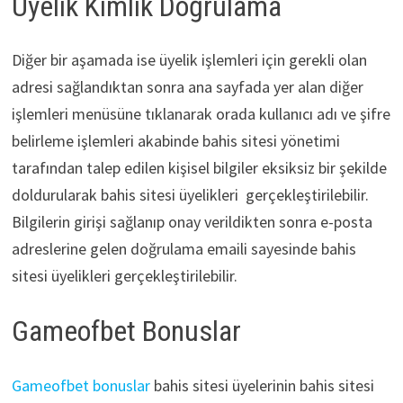
Üyelik Kimlik Doğrulama
Diğer bir aşamada ise üyelik işlemleri için gerekli olan
adresi sağlandıktan sonra ana sayfada yer alan diğer
işlemleri menüsüne tıklanarak orada kullanıcı adı ve şifre
belirleme işlemleri akabinde bahis sitesi yönetimi
tarafından talep edilen kişisel bilgiler eksiksiz bir şekilde
doldurularak bahis sitesi üyelikleri
gerçekleştirilebilir.
Bilgilerin girişi sağlanıp onay verildikten sonra e-posta
adreslerine gelen doğrulama emaili sayesinde bahis
sitesi üyelikleri gerçekleştirilebilir.
Gameofbet Bonuslar
Gameofbet bonuslar
bahis sitesi üyelerinin bahis sitesi