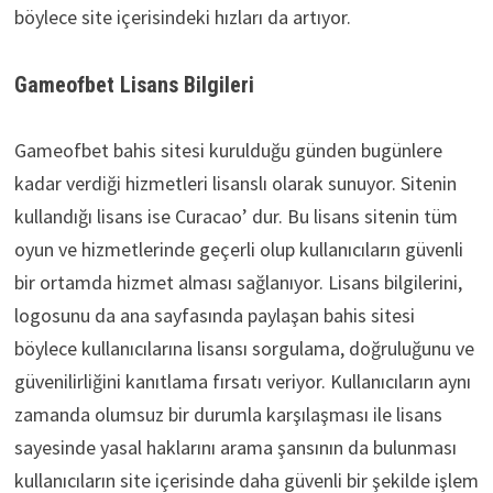
böylece site içerisindeki hızları da artıyor.
Gameofbet Lisans Bilgileri
Gameofbet bahis sitesi kurulduğu günden bugünlere
kadar verdiği hizmetleri lisanslı olarak sunuyor. Sitenin
kullandığı lisans ise Curacao’ dur. Bu lisans sitenin tüm
oyun ve hizmetlerinde geçerli olup kullanıcıların güvenli
bir ortamda hizmet alması sağlanıyor. Lisans bilgilerini,
logosunu da ana sayfasında paylaşan bahis sitesi
böylece kullanıcılarına lisansı sorgulama, doğruluğunu ve
güvenilirliğini kanıtlama fırsatı veriyor. Kullanıcıların aynı
zamanda olumsuz bir durumla karşılaşması ile lisans
sayesinde yasal haklarını arama şansının da bulunması
kullanıcıların site içerisinde daha güvenli bir şekilde işlem