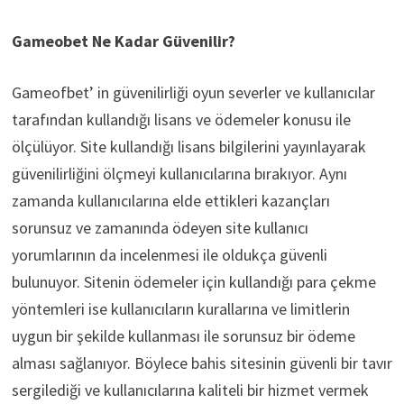
Gameobet Ne Kadar Güvenilir?
Gameofbet’ in güvenilirliği oyun severler ve kullanıcılar
tarafından kullandığı lisans ve ödemeler konusu ile
ölçülüyor. Site kullandığı lisans bilgilerini yayınlayarak
güvenilirliğini ölçmeyi kullanıcılarına bırakıyor. Aynı
zamanda kullanıcılarına elde ettikleri kazançları
sorunsuz ve zamanında ödeyen site kullanıcı
yorumlarının da incelenmesi ile oldukça güvenli
bulunuyor. Sitenin ödemeler için kullandığı para çekme
yöntemleri ise kullanıcıların kurallarına ve limitlerin
uygun bir şekilde kullanması ile sorunsuz bir ödeme
alması sağlanıyor. Böylece bahis sitesinin güvenli bir tavır
sergilediği ve kullanıcılarına kaliteli bir hizmet vermek