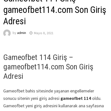
gameofbet114.com Son Giriş
Adresi
by
admin
Mayıs 8, 2021
Gameofbet 114 Giriş –
gameofbet114.com Son Giriş
Adresi
Gameofbet bahis sitesinde yaşanan engellemeler
sonucu sitenin yeni giriş adresi
gameofbet 114
oldu.
Gameofbet yeni giriş adresini kullanarak ana sayfasına