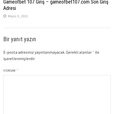
Gameofbet 107 Giriş – gameofbet107.com Son Giriş
Adresi
Mayıs 5, 2021
Bir yanıt yazın
E-posta adresiniz yayınlanmayacak.
Gerekli alanlar
*
ile
işaretlenmişlerdir
YORUM
*